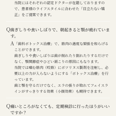
当院にはそれぞれの認定ドクターが在籍しておりますの
で、患者様のライフスタイルに合わせた「目立たない矯
正」をご提案できます。
Q
歯ぎしりや食いしばりで、朝起きると顎が疲れていま
す。
A
「歯科ボトックス治療」で、筋肉の過度な緊張を和らげる
ことができます。
歯ぎしりや食いしばりは歯が削れたり割れたりするだけで
なく、顎関節症やひどい肩こりの原因にもなります。
当院では噛む筋肉（咬筋）にボツリヌス製剤を注射し、必
要以上の力が入らないようにする「ボトックス治療」を行
っています。
歯と顎を守るだけでなく、エラの張りが取れてフェイスラ
インがすっきりする効果（小顔効果）も期待できます。
Q
痛いところがなくても、定期検診に行ったほうがいい
ですか？