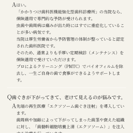
A
はい。
「かかりつけ歯科医機能強化型歯科診療所」の当院なら、
保険適用で専門的な予防が受けられます。
虫歯や歯周病は痛みが出た時にはすでに重症化しているこ
とが多い病気です。
当院は厚生労働省から予防管理の体制が整っていると認定
された歯科医院です。
そのため、通常よりも手厚い定期検診（メンテナンス）を
保険適用で受けていただけます。
プロによるクリーニング（PMTC）でバイオフィルムを除
去し、一生ご自身の歯で食事ができるようサポートしま
す。
Q
歯ぐきが下がってきて、老けて見えるのが悩みです。
A
先端の再生医療「エクソソーム歯ぐき注射」を導入してい
ます。
歯周病や加齢によって下がってしまった歯茎や衰えた組織
に対し、「歯髄幹細胞培養上清（エクソソーム）」を注入