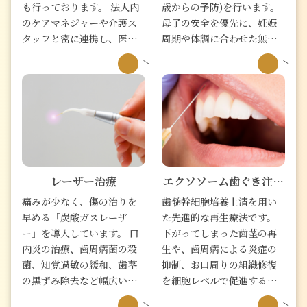
も行っております。 法人内
歳からの予防)を行います。
のケアマネジャーや介護ス
母子の安全を優先に、妊娠
タッフと密に連携し、医療
周期や体調に合わせた無理
と生活の両面から患者様を
のない診療を行います。
サポートできるのが強みで
す。 専用機材を持参し、外
来とほぼ同等の治療や口腔
ケア、嚥下リハビリテーシ
ョンを提供し、「口から食
べる」ことを支えます。
レーザー治療
エクソソーム歯ぐき注射
（歯髄幹細胞培養上清治
痛みが少なく、傷の治りを
歯髄幹細胞培養上清を用い
療）
早める「炭酸ガスレーザ
た先進的な再生療法です。
ー」を導入しています。 口
下がってしまった歯茎の再
内炎の治療、歯周病菌の殺
生や、歯周病による炎症の
菌、知覚過敏の緩和、歯茎
抑制、お口周りの組織修復
の黒ずみ除去など幅広い症
を細胞レベルで促進するア
状に対応。 患者様の身体
ンチエイジング治療です。