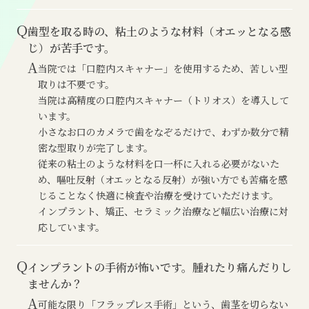
Q
歯型を取る時の、粘土のような材料（オエッとなる感
じ）が苦手です。
A
当院では「口腔内スキャナー」を使用するため、苦しい型
取りは不要です。
当院は高精度の口腔内スキャナー（トリオス）を導入して
います。
小さなお口のカメラで歯をなぞるだけで、わずか数分で精
密な型取りが完了します。
従来の粘土のような材料を口一杯に入れる必要がないた
め、嘔吐反射（オエッとなる反射）が強い方でも苦痛を感
じることなく快適に検査や治療を受けていただけます。
インプラント、矯正、セラミック治療など幅広い治療に対
応しています。
Q
インプラントの手術が怖いです。腫れたり痛んだりし
ませんか？
A
可能な限り「フラップレス手術」という、歯茎を切らない